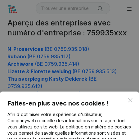
Aperçu des entreprises avec
numéro d'entreprise : 759935xxx
N-Proservices
(BE 0759.935.018)
Rubano
(BE 0759.935.117)
Archiworx
(BE 0759.935.414)
Lizette & Florette welding
(BE 0759.935.513)
Thuisverpleging Kirsty Deklerck
(BE
0759.935.612)
Odontotec
(BE 0759.935.810)
Clo
Faites-en plus avec nos cookies !
Afin d'optimiser votre expérience d'utilisateur,
Produit
Companyweb recueille des informations sur la façon dont
vous utilisez ce site web.
La politique en matière de cookies
Informations d’entreprise
vous permet de savoir quelles informations sont visées et