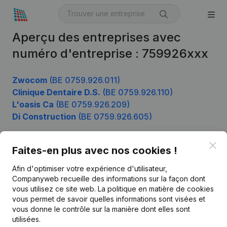
Aperçu des entreprises avec
numéro d'entreprise : 759926xxx
Zwocom
(BE 0759.926.011)
Clinique Dentaire D.S.
(BE 0759.926.110)
L'oasis Ca
(BE 0759.926.209)
Di Construction
(BE 0759.926.605)
Clo
Faites-en plus avec nos cookies !
Produit
Afin d'optimiser votre expérience d'utilisateur,
Informations d’entreprise
Companyweb recueille des informations sur la façon dont
vous utilisez ce site web.
La politique en matière de cookies
Monitoring
Français
vous permet de savoir quelles informations sont visées et
vous donne le contrôle sur la manière dont elles sont
Recherche internationale
utilisées.