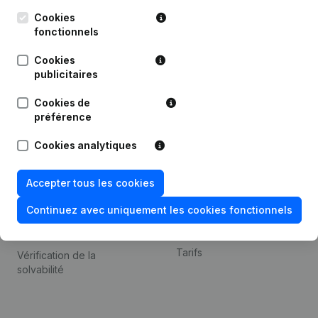
Kantorenpark Everest
Prospection
Leuvensesteenweg
Cookies
iOS app
248D,
fonctionnels
1800 Vilvoorde
Android app
Cookies
publicitaires
Cookies de
Thème
Plateforme
préférence
Compliance et prévention
Intégrations
Cookies analytiques
de la fraude
Intégrations
Consulter des comptes
personnalisées
Accepter tous les cookies
annuels
Expérience de paiement
Continuez avec uniquement les cookies fonctionnels
Recherche de numéro de
Contact
TVA
Tarifs
Vérification de la
solvabilité