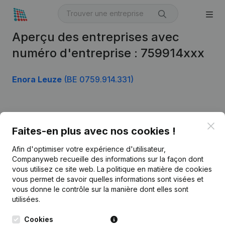
Aperçu des entreprises avec
numéro d'entreprise : 759914xxx
Enora Leuze
(BE 0759.914.331)
Produit
Clo
Faites-en plus avec nos cookies !
Informations d’entreprise
Afin d'optimiser votre expérience d'utilisateur,
Monitoring
Français
Companyweb recueille des informations sur la façon dont
vous utilisez ce site web.
La politique en matière de cookies
Recherche internationale
vous permet de savoir quelles informations sont visées et
vous donne le contrôle sur la manière dont elles sont
Kantorenpark Everest
Prospection
utilisées.
Leuvensesteenweg
iOS app
248D,
Cookies
1800 Vilvoorde