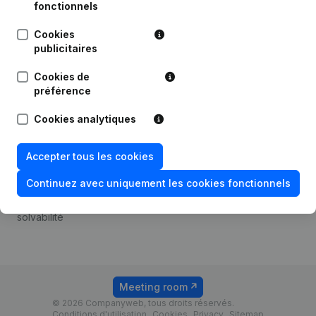
Android app
fonctionnels
Cookies
publicitaires
Thème
Plateforme
Cookies de
Compliance et prévention
Intégrations
préférence
de la fraude
Intégrations
Cookies analytiques
Consulter des comptes
personnalisées
annuels
Expérience de paiement
Accepter tous les cookies
Recherche de numéro de
Contact
TVA
Continuez avec uniquement les cookies fonctionnels
Tarifs
Vérification de la
solvabilité
Meeting room
© 2026 Companyweb, tous droits réservés.
Conditions d'utilisation
Cookies
Privacy
Sitemap