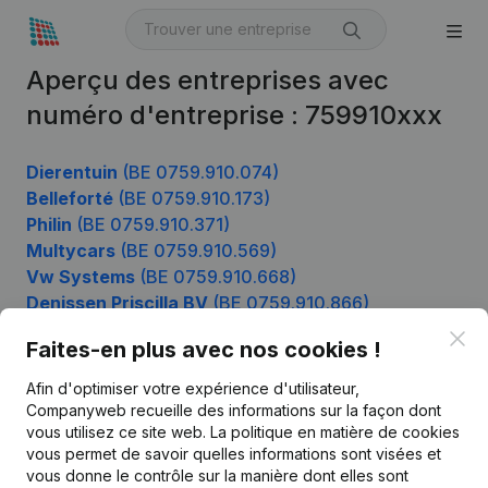
Aperçu des entreprises avec
numéro d'entreprise : 759910xxx
Dierentuin
(BE 0759.910.074)
Belleforté
(BE 0759.910.173)
Philin
(BE 0759.910.371)
Multycars
(BE 0759.910.569)
Vw Systems
(BE 0759.910.668)
Denissen Priscilla BV
(BE 0759.910.866)
Clo
Faites-en plus avec nos cookies !
Afin d'optimiser votre expérience d'utilisateur,
Produit
Companyweb recueille des informations sur la façon dont
Informations d’entreprise
vous utilisez ce site web.
La politique en matière de cookies
vous permet de savoir quelles informations sont visées et
Monitoring
Français
vous donne le contrôle sur la manière dont elles sont