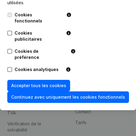
utilisées.
Recherche internationale
Cookies
Kantorenpark Everest
Prospection
fonctionnels
Leuvensesteenweg
iOS app
248D,
Cookies
1800 Vilvoorde
Android app
publicitaires
Cookies de
préférence
Thème
Plateforme
Cookies analytiques
Compliance et prévention
Intégrations
de la fraude
Intégrations
Accepter tous les cookies
Consulter des comptes
personnalisées
annuels
Continuez avec uniquement les cookies fonctionnels
Expérience de paiement
Recherche de numéro de
Contact
TVA
Tarifs
Vérification de la
solvabilité