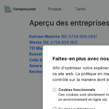
Produit
Tarifs
Aperçu des entreprise
Katrien Melotte
(BE 0759.909.084)
Werko
(BE 0759.909.183)
TD Management
(BE 0759.909.480)
Rossel Nadia
(BE 0759.909.678)
Faites-en plus avec nos
Celis Service
(BE 0759.909.777)
Amore Group
(BE 0759.909.876)
Afin d'optimiser votre expérie
KevInvest
(BE 0759.909.975)
ce site web.
La politique en ma
contrôle sur la manière dont ell
Cookies fonctionnels
Ces cookies sont strictement n
un environnement en ligne sûr.