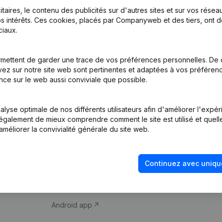
itaires, le contenu des publicités sur d'autres sites et sur vos rése
s intérêts. Ces cookies, placés par Companyweb et des tiers, ont d
iaux.
mettent de garder une trace de vos préférences personnelles. De 
ez sur notre site web sont pertinentes et adaptées à vos préférence
Produit
Thème
nce sur le web aussi conviviale que possible.
Informations
Compliance et pré
d’entreprise
fraude
lyse optimale de nos différents utilisateurs afin d'améliorer l'expé
nt également de mieux comprendre comment le site est utilisé et quell
Monitoring
Consulter des co
améliorer la convivialité générale du site web.
Recherche
Recherche de nu
internationale
Vérification de la 
Continuez avec uniqu
Prospection
iOS app
Android app