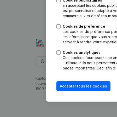
Cookies publicitaires
En acceptant les cookies public
est personnalisé et adapté à vo
commerciaux et de réseaux soc
Cookies de préférence
Les cookies de préférence per
les informations que vous recev
servent à rendre votre expérie
Cookies analytiques
Ces cookies fournissent une ana
Français
l'utilisateur. Ils nous permette
pages importantes. Ceci afin d'
Kantorenpark Everest
Leuvensesteenweg 248D,
Accepter tous les cookies
1800 Vilvoorde