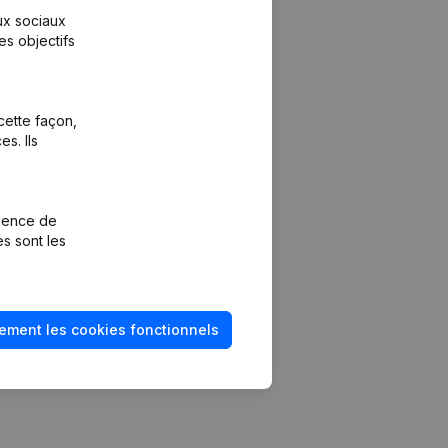
aux sociaux
es objectifs
cette façon,
s. Ils
Plateforme
vention de la
Intégrations
rience de
Intégrations
es sont les
mptes annuels
personnalisées
méro de TVA
Expérience de
paiement
solvabilité
ement les cookies fonctionnels
Contact
Tarifs