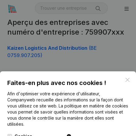
Aperçu des entreprises avec
numéro d'entreprise : 759907xxx
Kaizen Logistics And Distribution
(BE
0759.907.205)
Clo
Produit
Faites-en plus avec nos cookies !
Informations d’entreprise
Afin d'optimiser votre expérience d'utilisateur,
Companyweb recueille des informations sur la façon dont
Monitoring
Français
vous utilisez ce site web.
La politique en matière de cookies
vous permet de savoir quelles informations sont visées et
Recherche internationale
vous donne le contrôle sur la manière dont elles sont
Kantorenpark Everest
Prospection
utilisées.
Leuvensesteenweg
iOS app
248D,