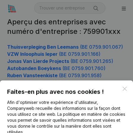
Aperçu des entreprises avec
numéro d'entreprise : 759901xxx
Thuisverpleging Ben Leemans
(BE 0759.901.067)
VZW Inloophuis Ieper
(BE 0759.901.166)
Jonas Van Lierde Projects
(BE 0759.901.265)
Autobanden Boeykens
(BE 0759.901.760)
Ruben Vansteenkiste
(BE 0759.901.958)
Clo
Faites-en plus avec nos cookies !
Produit
Afin d'optimiser votre expérience d'utilisateur,
Companyweb recueille des informations sur la façon dont
Informations d’entreprise
vous utilisez ce site web.
La politique en matière de cookies
vous permet de savoir quelles informations sont visées et
Monitoring
Français
vous donne le contrôle sur la manière dont elles sont
Recherche internationale
utilisées.