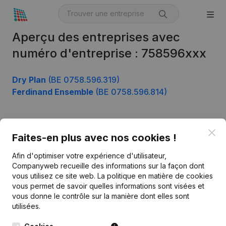
Aperçu des entreprises avec
numéro d'entreprise : 758596xxx
Dry Plan
(BE 0758.596.319)
Ferdinand Ensemble
(BE 0758.596.814)
Clo
Produit
Faites-en plus avec nos cookies !
Informations d’entreprise
Afin d'optimiser votre expérience d'utilisateur,
Companyweb recueille des informations sur la façon dont
Monitoring
Français
vous utilisez ce site web.
La politique en matière de cookies
vous permet de savoir quelles informations sont visées et
Recherche internationale
vous donne le contrôle sur la manière dont elles sont
Kantorenpark Everest
Prospection
utilisées.
Leuvensesteenweg
iOS app
248D,