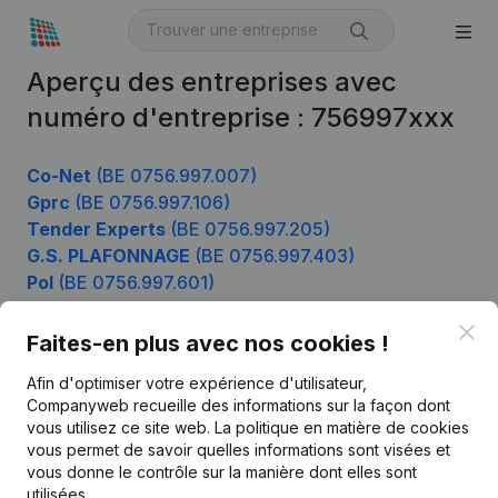
Aperçu des entreprises avec
numéro d'entreprise : 756997xxx
Co-Net
(BE 0756.997.007)
Gprc
(BE 0756.997.106)
Tender Experts
(BE 0756.997.205)
G.S. PLAFONNAGE
(BE 0756.997.403)
Pol
(BE 0756.997.601)
Clo
Faites-en plus avec nos cookies !
Produit
Afin d'optimiser votre expérience d'utilisateur,
Companyweb recueille des informations sur la façon dont
Informations d’entreprise
vous utilisez ce site web.
La politique en matière de cookies
vous permet de savoir quelles informations sont visées et
Monitoring
Français
vous donne le contrôle sur la manière dont elles sont
Recherche internationale
utilisées.