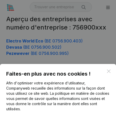
Aperçu des entreprises avec
numéro d'entreprise : 756900xxx
Electro World Eco
(BE 0756.900.403)
Devasa
(BE 0756.900.502)
Pezewever
(BE 0756.900.995)
Clo
Faites-en plus avec nos cookies !
Produit
Afin d'optimiser votre expérience d'utilisateur,
Informations d’entreprise
Companyweb recueille des informations sur la façon dont
Monitoring
vous utilisez ce site web.
La politique en matière de cookies
Français
vous permet de savoir quelles informations sont visées et
Recherche internationale
vous donne le contrôle sur la manière dont elles sont
utilisées.
Kantorenpark Everest
Prospection
Leuvensesteenweg