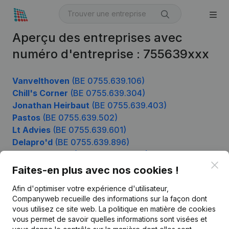
Aperçu des entreprises avec
numéro d'entreprise : 755639xxx
Vanvelthoven
(BE 0755.639.106)
Chill's Corner
(BE 0755.639.304)
Jonathan Heirbaut
(BE 0755.639.403)
Pastos
(BE 0755.639.502)
Lt Advies
(BE 0755.639.601)
Delapro'd
(BE 0755.639.896)
Nm Consulting
(BE 0755.639.995)
Clo
Faites-en plus avec nos cookies !
Afin d'optimiser votre expérience d'utilisateur,
Produit
Companyweb recueille des informations sur la façon dont
vous utilisez ce site web.
La politique en matière de cookies
Informations d’entreprise
vous permet de savoir quelles informations sont visées et