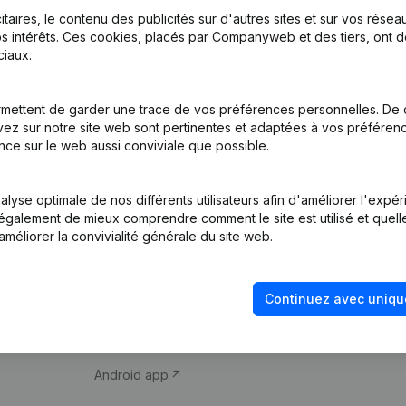
itaires, le contenu des publicités sur d'autres sites et sur vos rése
s intérêts. Ces cookies, placés par Companyweb et des tiers, ont d
iaux.
mettent de garder une trace de vos préférences personnelles. De 
ez sur notre site web sont pertinentes et adaptées à vos préférence
Produit
Thème
nce sur le web aussi conviviale que possible.
Informations
Compliance et pré
d’entreprise
fraude
lyse optimale de nos différents utilisateurs afin d'améliorer l'expé
nt également de mieux comprendre comment le site est utilisé et quell
Monitoring
Consulter des co
améliorer la convivialité générale du site web.
Recherche
Recherche de nu
internationale
Vérification de la 
Continuez avec uniqu
Prospection
iOS app
Android app