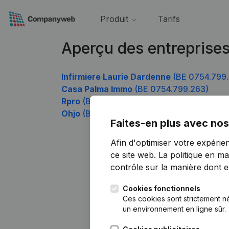
Produit
Tarifs
Aperçu des entreprise
Infirmiere Laurie Dardenne
(BE 0754.799
Casa Palma Immo
(BE 0754.799.263)
Rpro
(BE 0754.799.362)
Ohjo
(BE 0754.799.659)
Faites-en plus avec nos
Afin d'optimiser votre expérie
ce site web.
La politique en ma
contrôle sur la manière dont ell
Cookies fonctionnels
Ces cookies sont strictement n
un environnement en ligne sûr.