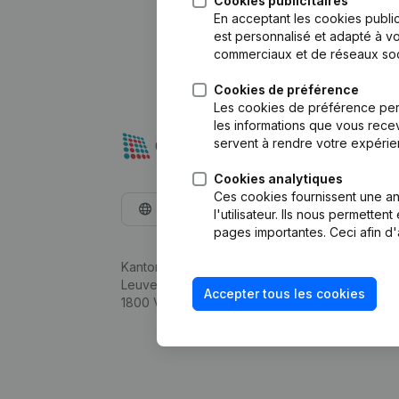
Cookies publicitaires
En acceptant les cookies public
est personnalisé et adapté à vo
commerciaux et de réseaux soc
Cookies de préférence
Les cookies de préférence per
les informations que vous recev
servent à rendre votre expérie
Cookies analytiques
Ces cookies fournissent une ana
Français
l'utilisateur. Ils nous permette
pages importantes. Ceci afin d'
Kantorenpark Everest
Leuvensesteenweg 248D,
Accepter tous les cookies
1800 Vilvoorde