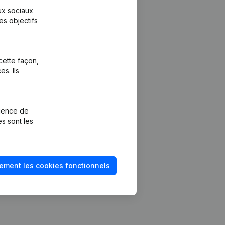
aux sociaux
es objectifs
cette façon,
s. Ils
Plateforme
vention de la
Intégrations
rience de
Intégrations
es sont les
mptes annuels
personnalisées
méro de TVA
Expérience de
paiement
solvabilité
ement les cookies fonctionnels
Contact
Tarifs