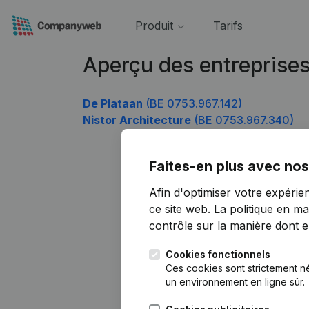
Produit
Tarifs
Aperçu des entreprise
De Plataan
(BE 0753.967.142)
Nistor Architecture
(BE 0753.967.340)
Faites-en plus avec nos
Afin d'optimiser votre expérie
ce site web.
La politique en ma
contrôle sur la manière dont ell
Cookies fonctionnels
Ces cookies sont strictement n
un environnement en ligne sûr.