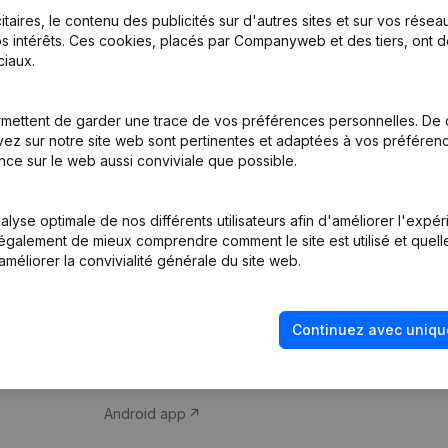
itaires, le contenu des publicités sur d'autres sites et sur vos rése
s intérêts. Ces cookies, placés par Companyweb et des tiers, ont d
iaux.
mettent de garder une trace de vos préférences personnelles. De 
ez sur notre site web sont pertinentes et adaptées à vos préférence
Produit
Thème
nce sur le web aussi conviviale que possible.
Informations
Compliance et pré
d’entreprise
fraude
lyse optimale de nos différents utilisateurs afin d'améliorer l'expé
nt également de mieux comprendre comment le site est utilisé et quell
Monitoring
Consulter des co
améliorer la convivialité générale du site web.
Recherche
Recherche de nu
internationale
Vérification de la 
Continuez avec uniqu
Prospection
iOS app
Android app