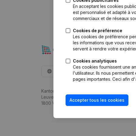
Cookies publicitaires
En acceptant les cookies public
est personnalisé et adapté à vo
commerciaux et de réseaux soc
Cookies de préférence
Les cookies de préférence per
les informations que vous recev
servent à rendre votre expérie
Cookies analytiques
Ces cookies fournissent une ana
Français
l'utilisateur. Ils nous permette
pages importantes. Ceci afin d'
Kantorenpark Everest
Leuvensesteenweg 248D,
Accepter tous les cookies
1800 Vilvoorde