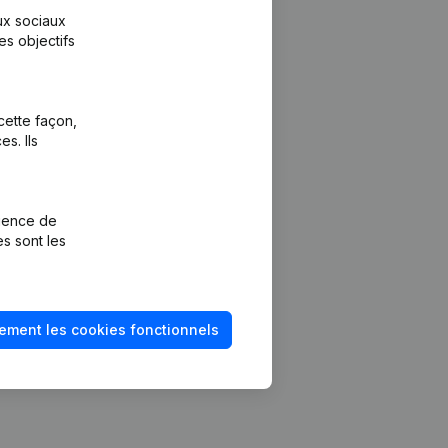
aux sociaux
es objectifs
cette façon,
s. Ils
Plateforme
vention de la
Intégrations
rience de
Intégrations
es sont les
mptes annuels
personnalisées
méro de TVA
Expérience de
paiement
solvabilité
ement les cookies fonctionnels
Contact
Tarifs