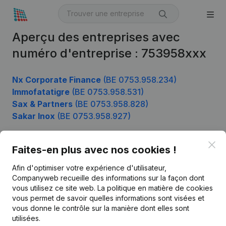
Aperçu des entreprises avec
numéro d'entreprise : 753958xxx
Nx Corporate Finance
(BE 0753.958.234)
Immofatatigre
(BE 0753.958.531)
Sax & Partners
(BE 0753.958.828)
Sakar Inox
(BE 0753.958.927)
Clo
Faites-en plus avec nos cookies !
Produit
Afin d'optimiser votre expérience d'utilisateur,
Informations d’entreprise
Companyweb recueille des informations sur la façon dont
vous utilisez ce site web.
La politique en matière de cookies
Monitoring
Français
vous permet de savoir quelles informations sont visées et
vous donne le contrôle sur la manière dont elles sont
Recherche internationale
utilisées.