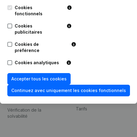
Kantorenpark Everest
Prospection
Leuvensesteenweg
Cookies
iOS app
248D,
fonctionnels
1800 Vilvoorde
Android app
Cookies
publicitaires
Cookies de
Thème
Plateforme
préférence
Compliance et prévention
Intégrations
Cookies analytiques
de la fraude
Intégrations
Consulter des comptes
personnalisées
Accepter tous les cookies
annuels
Expérience de paiement
Continuez avec uniquement les cookies fonctionnels
Recherche de numéro de
Contact
TVA
Tarifs
Vérification de la
solvabilité