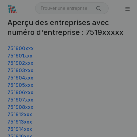
Aperçu des entreprises avec
numéro d'entreprise : 7519xxxxx
751900xxx
751901xxx
751902xxx
751903xxx
751904xxx
751905xxx
751906xxx
751907xxx
751908xxx
751912xxx
751913xxx
751914xxx
751916xxx