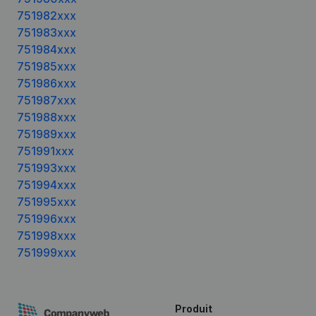
751982xxx
751983xxx
751984xxx
751985xxx
751986xxx
751987xxx
751988xxx
751989xxx
751991xxx
751993xxx
751994xxx
751995xxx
751996xxx
751998xxx
751999xxx
Produit