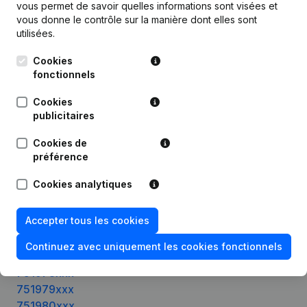
vous permet de savoir quelles informations sont visées et
751959xxx
vous donne le contrôle sur la manière dont elles sont
751960xxx
utilisées.
751962xxx
751963xxx
Cookies
751964xxx
fonctionnels
751965xxx
Cookies
751966xxx
publicitaires
751967xxx
751968xxx
Cookies de
751969xxx
préférence
751970xxx
Cookies analytiques
751971xxx
751972xxx
Accepter tous les cookies
751973xxx
751974xxx
Continuez avec uniquement les cookies fonctionnels
751976xxx
751978xxx
751979xxx
751980xxx