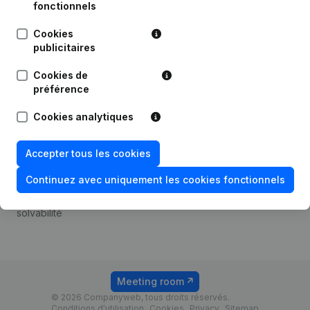
Android app
fonctionnels
Cookies
publicitaires
Thème
Plateforme
Cookies de
Compliance et prévention
Intégrations
préférence
de la fraude
Intégrations
Cookies analytiques
Consulter des comptes
personnalisées
annuels
Expérience de paiement
Accepter tous les cookies
Recherche de numéro de
Contact
TVA
Continuez avec uniquement les cookies fonctionnels
Tarifs
Vérification de la
solvabilité
Meeting room
© 2026 Companyweb, tous droits réservés.
Conditions d'utilisation
Cookies
Privacy
Sitemap