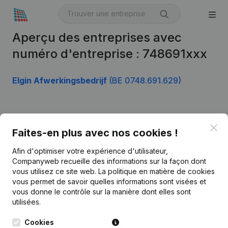
Aperçu des entreprises avec
numéro d'entreprise : 748691xxx
Elgin Afwerkingsbedrijf
(BE 0748.691.629)
Produit
Clo
Faites-en plus avec nos cookies !
Informations d’entreprise
Afin d'optimiser votre expérience d'utilisateur,
Monitoring
Français
Companyweb recueille des informations sur la façon dont
vous utilisez ce site web.
La politique en matière de cookies
Recherche internationale
vous permet de savoir quelles informations sont visées et
vous donne le contrôle sur la manière dont elles sont
Kantorenpark Everest
Prospection
utilisées.
Leuvensesteenweg
iOS app
248D,
Cookies
1800 Vilvoorde