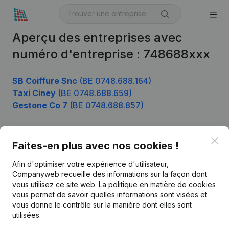
Aperçu des entreprises avec
numéro d'entreprise : 748688xxx
SB Coiffure Snc
(BE 0748.688.164)
Taxi Ciney
(BE 0748.688.659)
Gestone Co 7
(BE 0748.688.857)
Clo
Faites-en plus avec nos cookies !
Produit
Afin d'optimiser votre expérience d'utilisateur,
Informations d’entreprise
Companyweb recueille des informations sur la façon dont
Monitoring
vous utilisez ce site web.
La politique en matière de cookies
Français
vous permet de savoir quelles informations sont visées et
Recherche internationale
vous donne le contrôle sur la manière dont elles sont
utilisées.
Kantorenpark Everest
Prospection
Leuvensesteenweg