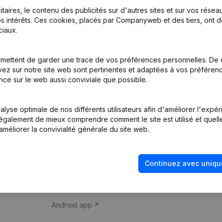
itaires, le contenu des publicités sur d'autres sites et sur vos rése
s intérêts. Ces cookies, placés par Companyweb et des tiers, ont d
iaux.
mettent de garder une trace de vos préférences personnelles. De 
ez sur notre site web sont pertinentes et adaptées à vos préférence
Produit
Thème
nce sur le web aussi conviviale que possible.
Informations
Compliance et pré
d’entreprise
fraude
lyse optimale de nos différents utilisateurs afin d'améliorer l'expé
nt également de mieux comprendre comment le site est utilisé et quell
Monitoring
Consulter des co
améliorer la convivialité générale du site web.
Recherche
Recherche de nu
internationale
Vérification de la 
Continuez avec uniqu
Prospection
iOS app
Android app