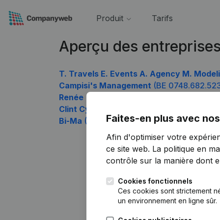
Produit
Tarifs
Aperçu des entreprise
T. Travels E. Events A. Agency M. Model
Campisi's Management
(BE 0748.682.52
Renée
(BE 0748.682.622)
Clint Cycling
(BE 0748.682.721)
Faites-en plus avec nos
Bi-Ma
(BE 0748.682.919)
Afin d'optimiser votre expérie
ce site web.
La politique en ma
contrôle sur la manière dont ell
Cookies fonctionnels
Ces cookies sont strictement n
un environnement en ligne sûr.