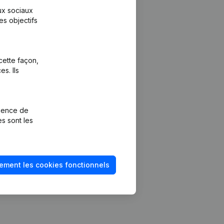
aux sociaux
es objectifs
cette façon,
s. Ils
Plateforme
vention de la
Intégrations
rience de
Intégrations
es sont les
mptes annuels
personnalisées
méro de TVA
Expérience de
paiement
solvabilité
ement les cookies fonctionnels
Contact
Tarifs