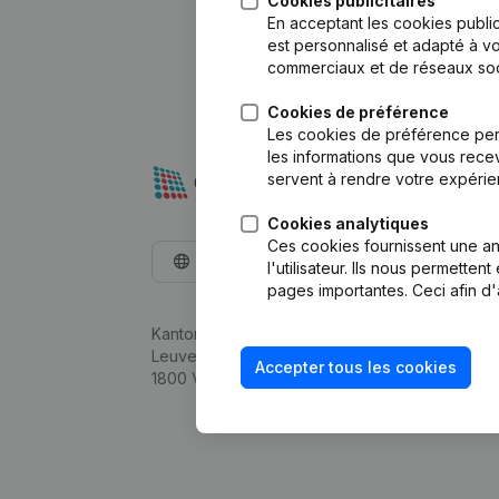
Cookies publicitaires
En acceptant les cookies public
est personnalisé et adapté à vo
commerciaux et de réseaux soc
Cookies de préférence
Les cookies de préférence per
les informations que vous recev
servent à rendre votre expérie
Cookies analytiques
Ces cookies fournissent une ana
Français
l'utilisateur. Ils nous permette
pages importantes. Ceci afin d'
Kantorenpark Everest
Leuvensesteenweg 248D,
Accepter tous les cookies
1800 Vilvoorde