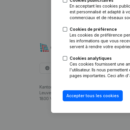
Cookies publicitaires
En acceptant les cookies public
est personnalisé et adapté à vo
commerciaux et de réseaux soc
Cookies de préférence
Les cookies de préférence per
les informations que vous recev
servent à rendre votre expérie
Cookies analytiques
Ces cookies fournissent une ana
Français
l'utilisateur. Ils nous permette
pages importantes. Ceci afin d'
Kantorenpark Everest
Leuvensesteenweg 248D,
Accepter tous les cookies
1800 Vilvoorde