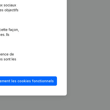
aux sociaux
es objectifs
cette façon,
s. Ils
Plateforme
vention de la
Intégrations
rience de
Intégrations
es sont les
mptes annuels
personnalisées
méro de TVA
Expérience de
paiement
solvabilité
ement les cookies fonctionnels
Contact
Tarifs