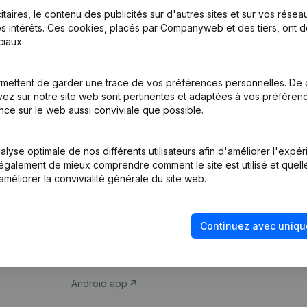
itaires, le contenu des publicités sur d'autres sites et sur vos rése
s intérêts. Ces cookies, placés par Companyweb et des tiers, ont d
iaux.
mettent de garder une trace de vos préférences personnelles. De 
ez sur notre site web sont pertinentes et adaptées à vos préférence
Produit
Thème
nce sur le web aussi conviviale que possible.
Informations
Compliance et pré
d’entreprise
fraude
lyse optimale de nos différents utilisateurs afin d'améliorer l'expé
nt également de mieux comprendre comment le site est utilisé et quell
Monitoring
Consulter des co
améliorer la convivialité générale du site web.
Recherche
Recherche de nu
internationale
Vérification de la 
Continuez avec uniqu
Prospection
iOS app
Android app