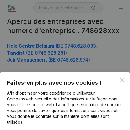
Aperçu des entreprises avec
numéro d'entreprise : 748628xxx
Help Centre Belgium
(BE 0748.628.083)
Tandist
(BE 0748.628.281)
Jeji Management
(BE 0748.628.974)
Clo
Faites-en plus avec nos cookies !
Produit
Afin d'optimiser votre expérience d'utilisateur,
Informations d’entreprise
Companyweb recueille des informations sur la façon dont
Monitoring
vous utilisez ce site web.
La politique en matière de cookies
Français
vous permet de savoir quelles informations sont visées et
Recherche internationale
vous donne le contrôle sur la manière dont elles sont
utilisées.
Kantorenpark Everest
Prospection
Leuvensesteenweg