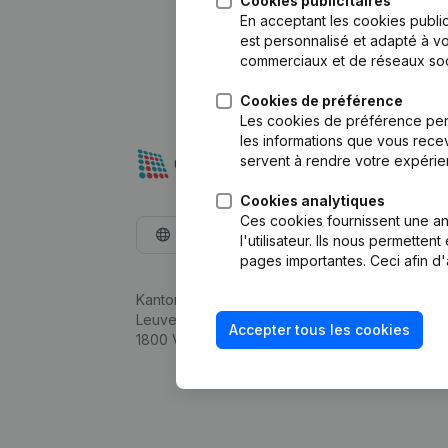
Cookies publicitaires
En acceptant les cookies public
est personnalisé et adapté à vo
commerciaux et de réseaux soc
Cookies de préférence
Les cookies de préférence per
les informations que vous recev
servent à rendre votre expérie
Cookies analytiques
Ces cookies fournissent une ana
Français
l'utilisateur. Ils nous permette
pages importantes. Ceci afin d'
Kantorenpark Everest
Leuvensesteenweg 248D,
Accepter tous les cookies
1800 Vilvoorde