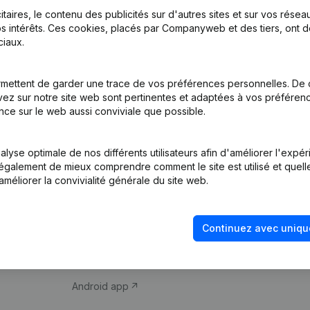
itaires, le contenu des publicités sur d'autres sites et sur vos rése
s intérêts. Ces cookies, placés par Companyweb et des tiers, ont d
iaux.
mettent de garder une trace de vos préférences personnelles. De 
ez sur notre site web sont pertinentes et adaptées à vos préférence
Produit
Thème
nce sur le web aussi conviviale que possible.
Informations
Compliance et pré
d’entreprise
fraude
lyse optimale de nos différents utilisateurs afin d'améliorer l'expé
nt également de mieux comprendre comment le site est utilisé et quell
Monitoring
Consulter des co
améliorer la convivialité générale du site web.
Recherche
Recherche de nu
internationale
Vérification de la 
Continuez avec uniqu
Prospection
iOS app
Android app