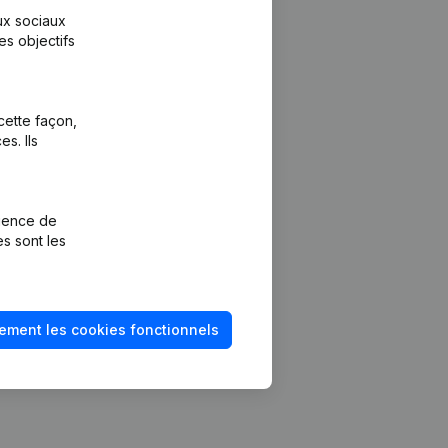
aux sociaux
es objectifs
cette façon,
s. Ils
Plateforme
vention de la
Intégrations
rience de
Intégrations
es sont les
mptes annuels
personnalisées
méro de TVA
Expérience de
paiement
solvabilité
ement les cookies fonctionnels
Contact
Tarifs