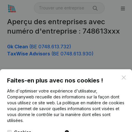
Aperçu des entreprises avec
numéro d'entreprise : 748613xxx
Gk Clean
(BE 0748.613.732)
TaxWise Advisors
(BE 0748.613.930)
Clo
Produit
Faites-en plus avec nos cookies !
Informations d’entreprise
Afin d'optimiser votre expérience d'utilisateur,
Companyweb recueille des informations sur la façon dont
Monitoring
Français
vous utilisez ce site web.
La politique en matière de cookies
vous permet de savoir quelles informations sont visées et
Recherche internationale
vous donne le contrôle sur la manière dont elles sont
Kantorenpark Everest
Prospection
utilisées.
Leuvensesteenweg
iOS app
248D,