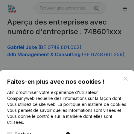
Aperçu des entreprises avec
numéro d'entreprise : 748601xxx
Gabriël Joke
(BE 0748.601.062)
ddh Management & Consulting
(BE 0748.601.359)
Clo
Produit
Faites-en plus avec nos cookies !
Informations d’entreprise
Afin d'optimiser votre expérience d'utilisateur,
Companyweb recueille des informations sur la façon dont
Monitoring
Français
vous utilisez ce site web.
La politique en matière de cookies
vous permet de savoir quelles informations sont visées et
Recherche internationale
vous donne le contrôle sur la manière dont elles sont
Kantorenpark Everest
Prospection
utilisées.
Leuvensesteenweg
iOS app
248D,