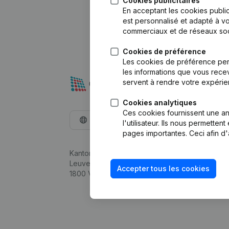
Cookies publicitaires
En acceptant les cookies public
est personnalisé et adapté à vo
commerciaux et de réseaux soc
Cookies de préférence
Les cookies de préférence per
les informations que vous recev
servent à rendre votre expérie
Cookies analytiques
Ces cookies fournissent une ana
Français
l'utilisateur. Ils nous permette
pages importantes. Ceci afin d'
Kantorenpark Everest
Leuvensesteenweg 248D,
Accepter tous les cookies
1800 Vilvoorde