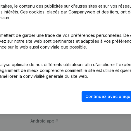
itaires, le contenu des publicités sur d'autres sites et sur vos rése
s intérêts. Ces cookies, placés par Companyweb et des tiers, ont d
iaux.
mettent de garder une trace de vos préférences personnelles. De 
ez sur notre site web sont pertinentes et adaptées à vos préférence
Produit
Thème
nce sur le web aussi conviviale que possible.
Informations
Compliance et pré
d’entreprise
fraude
lyse optimale de nos différents utilisateurs afin d'améliorer l'expé
nt également de mieux comprendre comment le site est utilisé et quell
Monitoring
Consulter des co
améliorer la convivialité générale du site web.
Recherche
Recherche de nu
internationale
Vérification de la 
Continuez avec uniqu
Prospection
iOS app
Android app