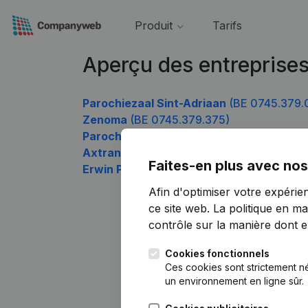
Produit
Tarifs
Aperçu des entreprise
Parochiezaal Sint-Adriaan
(BE 0745.379.
Zenoma
(BE 0745.379.375)
Parochiezaal WEZEMAAL
(BE 0745.379.6
Axtran
(BE 0745.379.870)
Faites-en plus avec nos
Erwin Peeters
(BE 0745.379.969)
Afin d'optimiser votre expérie
ce site web.
La politique en ma
contrôle sur la manière dont ell
Cookies fonctionnels
Ces cookies sont strictement n
un environnement en ligne sûr.