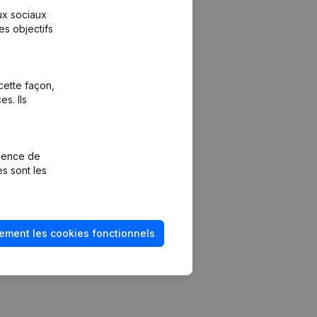
aux sociaux
es objectifs
cette façon,
s. Ils
Plateforme
vention de la
Intégrations
rience de
Intégrations
es sont les
mptes annuels
personnalisées
méro de TVA
Expérience de
paiement
solvabilité
ement les cookies fonctionnels
Contact
Tarifs