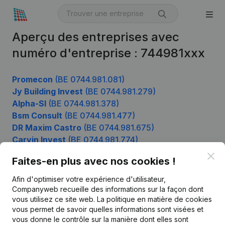
Aperçu des entreprises avec
numéro d'entreprise : 744981xxx
Promecon
(BE 0744.981.081)
Jy Building Invest
(BE 0744.981.279)
Alpha-Sl
(BE 0744.981.378)
Bsm Consult
(BE 0744.981.477)
DR Maxim Castro
(BE 0744.981.675)
Carvin Invest
(BE 0744.981.774)
Clo
Faites-en plus avec nos cookies !
Afin d'optimiser votre expérience d'utilisateur,
Produit
Companyweb recueille des informations sur la façon dont
Informations d’entreprise
vous utilisez ce site web.
La politique en matière de cookies
vous permet de savoir quelles informations sont visées et
Monitoring
Français
vous donne le contrôle sur la manière dont elles sont