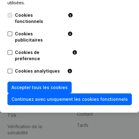
utilisées.
Recherche internationale
Cookies
Kantorenpark Everest
Prospection
fonctionnels
Leuvensesteenweg
iOS app
248D,
Cookies
1800 Vilvoorde
Android app
publicitaires
Cookies de
préférence
Thème
Plateforme
Cookies analytiques
Compliance et prévention
Intégrations
de la fraude
Intégrations
Accepter tous les cookies
Consulter des comptes
personnalisées
annuels
Continuez avec uniquement les cookies fonctionnels
Expérience de paiement
Recherche de numéro de
Contact
TVA
Tarifs
Vérification de la
solvabilité