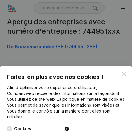
Aperçu des entreprises avec
numéro d'entreprise : 744951xxx
De Boezemvrienden
(BE 0744.951.288)
Produit
Clo
Faites-en plus avec nos cookies !
Informations d’entreprise
Afin d'optimiser votre expérience d'utilisateur,
Monitoring
Français
Companyweb recueille des informations sur la façon dont
vous utilisez ce site web.
La politique en matière de cookies
Recherche internationale
vous permet de savoir quelles informations sont visées et
vous donne le contrôle sur la manière dont elles sont
Kantorenpark Everest
Prospection
utilisées.
Leuvensesteenweg
iOS app
248D,
Cookies
1800 Vilvoorde