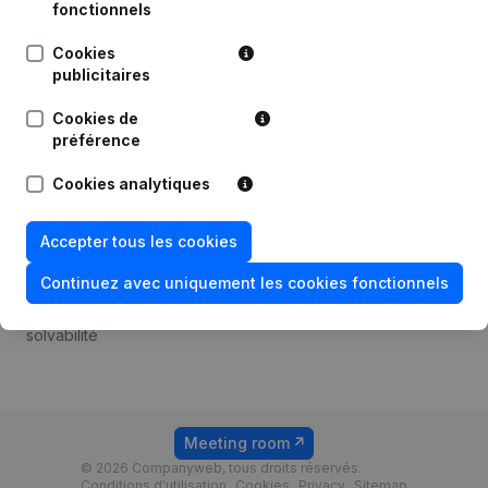
Android app
fonctionnels
Cookies
publicitaires
Thème
Plateforme
Cookies de
Compliance et prévention
Intégrations
préférence
de la fraude
Intégrations
Cookies analytiques
Consulter des comptes
personnalisées
annuels
Expérience de paiement
Accepter tous les cookies
Recherche de numéro de
Contact
TVA
Continuez avec uniquement les cookies fonctionnels
Tarifs
Vérification de la
solvabilité
Meeting room
© 2026 Companyweb, tous droits réservés.
Conditions d'utilisation
Cookies
Privacy
Sitemap