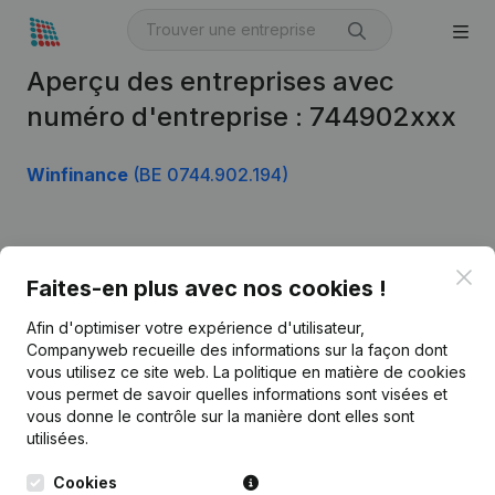
Aperçu des entreprises avec
numéro d'entreprise : 744902xxx
Winfinance
(BE 0744.902.194)
Produit
Clo
Faites-en plus avec nos cookies !
Informations d’entreprise
Afin d'optimiser votre expérience d'utilisateur,
Monitoring
Français
Companyweb recueille des informations sur la façon dont
vous utilisez ce site web.
La politique en matière de cookies
Recherche internationale
vous permet de savoir quelles informations sont visées et
vous donne le contrôle sur la manière dont elles sont
Kantorenpark Everest
Prospection
utilisées.
Leuvensesteenweg
iOS app
248D,
Cookies
1800 Vilvoorde