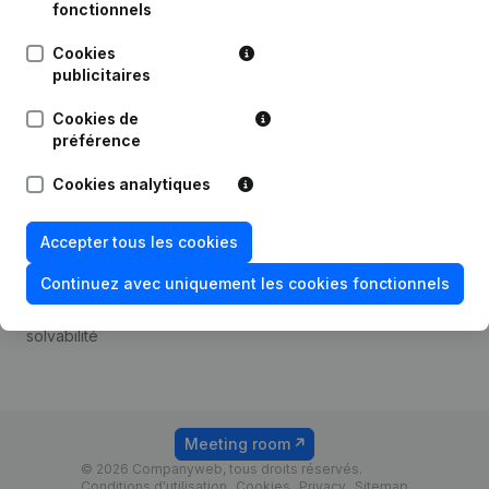
Android app
fonctionnels
Cookies
publicitaires
Thème
Plateforme
Cookies de
Compliance et prévention
Intégrations
préférence
de la fraude
Intégrations
Cookies analytiques
Consulter des comptes
personnalisées
annuels
Expérience de paiement
Accepter tous les cookies
Recherche de numéro de
Contact
TVA
Continuez avec uniquement les cookies fonctionnels
Tarifs
Vérification de la
solvabilité
Meeting room
© 2026 Companyweb, tous droits réservés.
Conditions d'utilisation
Cookies
Privacy
Sitemap