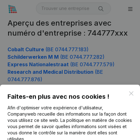
Aperçu des entreprises avec
numéro d'entreprise : 744777xxx
Cobalt Culture
(BE 0744.777.183)
Schilderwerken M M
(BE 0744.777.282)
Express Nationalestraat
(BE 0744.777.579)
Research and Medical Distribution
(BE
0744.777.876)
Clo
Faites-en plus avec nos cookies !
Produit
Afin d'optimiser votre expérience d'utilisateur,
Companyweb recueille des informations sur la façon dont
Informations d’entreprise
vous utilisez ce site web.
La politique en matière de cookies
vous permet de savoir quelles informations sont visées et
Monitoring
Français
vous donne le contrôle sur la manière dont elles sont
Recherche internationale
utilisées.