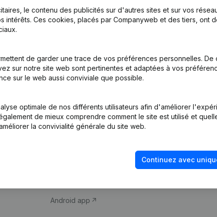
itaires, le contenu des publicités sur d'autres sites et sur vos rése
s intérêts. Ces cookies, placés par Companyweb et des tiers, ont d
iaux.
mettent de garder une trace de vos préférences personnelles. De 
ez sur notre site web sont pertinentes et adaptées à vos préférence
Produit
Thème
nce sur le web aussi conviviale que possible.
Informations
Compliance et pré
d’entreprise
fraude
lyse optimale de nos différents utilisateurs afin d'améliorer l'expé
nt également de mieux comprendre comment le site est utilisé et quell
Monitoring
Consulter des co
améliorer la convivialité générale du site web.
Recherche
Recherche de nu
internationale
Vérification de la 
Continuez avec uniqu
Prospection
iOS app
Android app