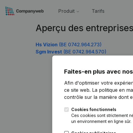
Produit
Tarifs
Aperçu des entreprise
Hs Vizion
(BE 0742.964.273)
Sgm Invest
(BE 0742.964.570)
Faites-en plus avec nos
Afin d'optimiser votre expérie
ce site web.
La politique en ma
contrôle sur la manière dont ell
Cookies fonctionnels
Ces cookies sont strictement n
un environnement en ligne sûr.