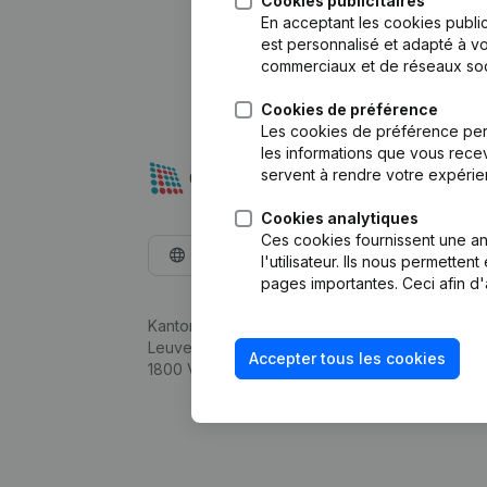
Cookies publicitaires
En acceptant les cookies public
est personnalisé et adapté à vo
commerciaux et de réseaux soc
Cookies de préférence
Les cookies de préférence per
les informations que vous recev
servent à rendre votre expérie
Cookies analytiques
Ces cookies fournissent une ana
Français
l'utilisateur. Ils nous permette
pages importantes. Ceci afin d'
Kantorenpark Everest
Leuvensesteenweg 248D,
Accepter tous les cookies
1800 Vilvoorde