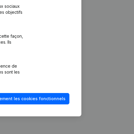
aux sociaux
es objectifs
cette façon,
s. Ils
Plateforme
vention de la
Intégrations
rience de
Intégrations
es sont les
mptes annuels
personnalisées
méro de TVA
Expérience de
paiement
solvabilité
ement les cookies fonctionnels
Contact
Tarifs