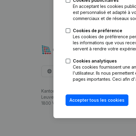
Cookies publicitaires
En acceptant les cookies public
est personnalisé et adapté à vo
commerciaux et de réseaux soc
Cookies de préférence
Les cookies de préférence per
les informations que vous recev
servent à rendre votre expérie
Cookies analytiques
Ces cookies fournissent une ana
Français
l'utilisateur. Ils nous permette
pages importantes. Ceci afin d'
Kantorenpark Everest
Leuvensesteenweg 248D,
Accepter tous les cookies
1800 Vilvoorde