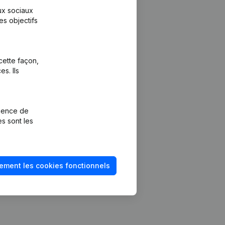
aux sociaux
es objectifs
cette façon,
s. Ils
Plateforme
vention de la
Intégrations
rience de
Intégrations
es sont les
mptes annuels
personnalisées
méro de TVA
Expérience de
paiement
solvabilité
ement les cookies fonctionnels
Contact
Tarifs