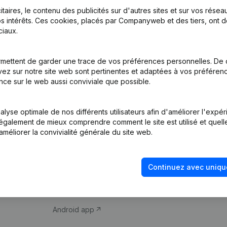
itaires, le contenu des publicités sur d'autres sites et sur vos rése
s intérêts. Ces cookies, placés par Companyweb et des tiers, ont d
iaux.
mettent de garder une trace de vos préférences personnelles. De 
ez sur notre site web sont pertinentes et adaptées à vos préférence
Produit
Thème
nce sur le web aussi conviviale que possible.
Informations
Compliance et pré
d’entreprise
fraude
lyse optimale de nos différents utilisateurs afin d'améliorer l'expé
nt également de mieux comprendre comment le site est utilisé et quell
Monitoring
Consulter des co
améliorer la convivialité générale du site web.
Recherche
Recherche de nu
internationale
Vérification de la 
Continuez avec uniqu
Prospection
iOS app
Android app