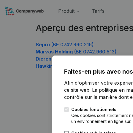
Produit
Tarifs
Aperçu des entreprise
Sepro
(BE 0742.960.216)
Marvas Holding
(BE 0742.960.513)
Dierenarts Fleur Mennes
(BE 0742.960.71
Hawkins
(BE 0742.960.909)
Faites-en plus avec nos
Afin d'optimiser votre expérie
ce site web.
La politique en ma
contrôle sur la manière dont ell
Cookies fonctionnels
Ces cookies sont strictement n
un environnement en ligne sûr.