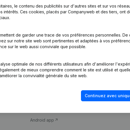
itaires, le contenu des publicités sur d'autres sites et sur vos rése
s intérêts. Ces cookies, placés par Companyweb et des tiers, ont d
iaux.
mettent de garder une trace de vos préférences personnelles. De 
ez sur notre site web sont pertinentes et adaptées à vos préférence
Produit
Thème
nce sur le web aussi conviviale que possible.
Informations
Compliance et pré
d’entreprise
fraude
lyse optimale de nos différents utilisateurs afin d'améliorer l'expé
nt également de mieux comprendre comment le site est utilisé et quell
Monitoring
Consulter des co
améliorer la convivialité générale du site web.
Recherche
Recherche de nu
internationale
Vérification de la 
Continuez avec uniqu
Prospection
iOS app
Android app