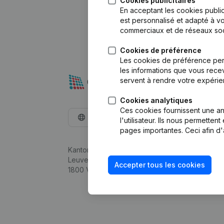
Cookies publicitaires
En acceptant les cookies public
est personnalisé et adapté à vo
commerciaux et de réseaux soc
Cookies de préférence
Les cookies de préférence per
les informations que vous recev
servent à rendre votre expérie
Cookies analytiques
Ces cookies fournissent une ana
Français
l'utilisateur. Ils nous permette
pages importantes. Ceci afin d'
Kantorenpark Everest
Leuvensesteenweg 248D,
Accepter tous les cookies
1800 Vilvoorde