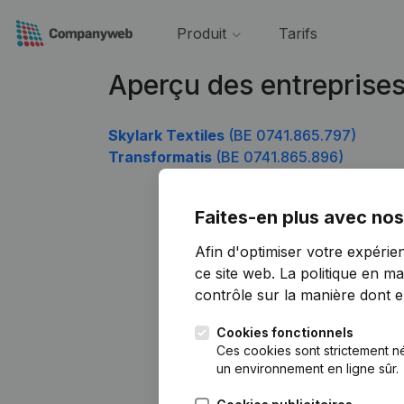
Produit
Tarifs
Aperçu des entreprise
Skylark Textiles
(BE 0741.865.797)
Transformatis
(BE 0741.865.896)
Faites-en plus avec nos
Afin d'optimiser votre expérie
ce site web.
La politique en ma
contrôle sur la manière dont ell
Cookies fonctionnels
Ces cookies sont strictement n
un environnement en ligne sûr.