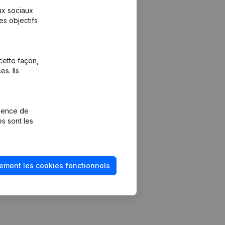
aux sociaux
es objectifs
cette façon,
s. Ils
Plateforme
vention de la
Intégrations
rience de
Intégrations
es sont les
mptes annuels
personnalisées
méro de TVA
Expérience de
paiement
solvabilité
ement les cookies fonctionnels
Contact
Tarifs