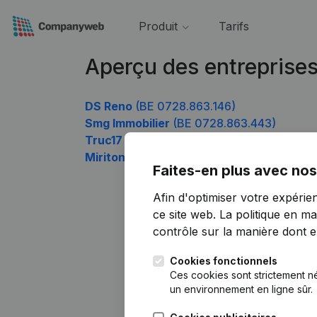
Produit
Tarifs
Aperçu des entreprise
DS Reno
(BE 0728.863.146)
Smg Immobilier
(BE 0728.863.443)
Truc17
(BE 0728.863.839)
Miritonia
(BE 0728.863.938)
Faites-en plus avec nos
Afin d'optimiser votre expérie
ce site web.
La politique en ma
contrôle sur la manière dont ell
Cookies fonctionnels
Ces cookies sont strictement n
un environnement en ligne sûr.