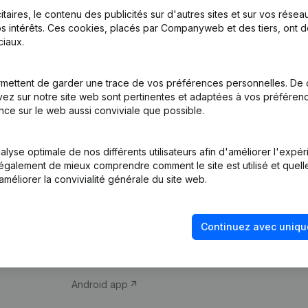
itaires, le contenu des publicités sur d'autres sites et sur vos rése
s intérêts. Ces cookies, placés par Companyweb et des tiers, ont d
iaux.
mettent de garder une trace de vos préférences personnelles. De 
ez sur notre site web sont pertinentes et adaptées à vos préférence
Produit
Thème
nce sur le web aussi conviviale que possible.
Informations
Compliance et pré
d’entreprise
fraude
lyse optimale de nos différents utilisateurs afin d'améliorer l'expé
nt également de mieux comprendre comment le site est utilisé et quell
Monitoring
Consulter des co
améliorer la convivialité générale du site web.
Recherche
Recherche de nu
internationale
Vérification de la 
Continuez avec uniqu
Prospection
iOS app
Android app