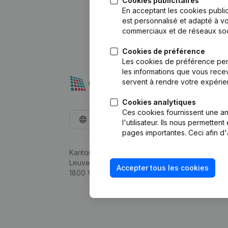
Cookies publicitaires
En acceptant les cookies public
est personnalisé et adapté à vo
commerciaux et de réseaux soc
Cookies de préférence
Les cookies de préférence per
les informations que vous recev
servent à rendre votre expérie
Cookies analytiques
Ces cookies fournissent une ana
Français
l'utilisateur. Ils nous permette
pages importantes. Ceci afin d'
Kantorenpark Everest
Leuvensesteenweg 248D,
Accepter tous les cookies
1800 Vilvoorde