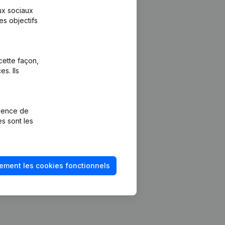
aux sociaux
es objectifs
cette façon,
s. Ils
Plateforme
vention de la
Intégrations
rience de
Intégrations
es sont les
mptes annuels
personnalisées
méro de TVA
Expérience de
paiement
solvabilité
ement les cookies fonctionnels
Contact
Tarifs