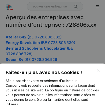
Aperçu des entreprises avec
numéro d'entreprise : 728806xxx
Atelier 642
(BE 0728.806.332)
Energy Revolution
(BE 0728.806.530)
Bernard Schobbens Chocolatier
(BE
0728.806.728)
Secon Bv
(BE 0728.806.926)
Clo
Faites-en plus avec nos cookies !
Produit
Afin d'optimiser votre expérience d'utilisateur,
Companyweb recueille des informations sur la façon dont
Informations d’entreprise
vous utilisez ce site web.
La politique en matière de cookies
vous permet de savoir quelles informations sont visées et
Monitoring
Français
vous donne le contrôle sur la manière dont elles sont
Recherche internationale
utilisées.