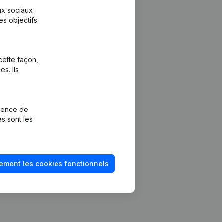
aux sociaux
es objectifs
cette façon,
s. Ils
Plateforme
vention de la
Intégrations
rience de
Intégrations
es sont les
mptes annuels
personnalisées
méro de TVA
Expérience de
paiement
solvabilité
ement les cookies fonctionnels
Contact
Tarifs