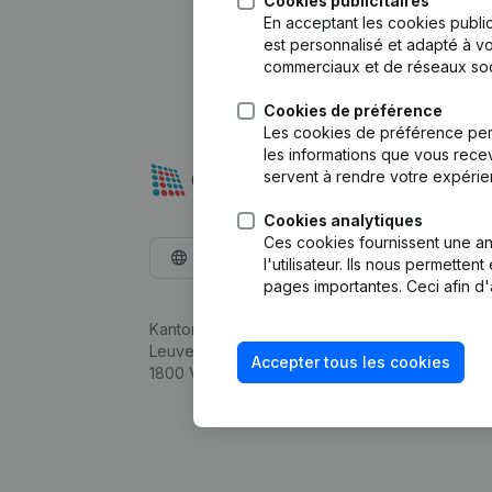
Cookies publicitaires
En acceptant les cookies public
est personnalisé et adapté à vo
commerciaux et de réseaux soc
Cookies de préférence
Les cookies de préférence per
les informations que vous recev
servent à rendre votre expérie
Cookies analytiques
Ces cookies fournissent une ana
Français
l'utilisateur. Ils nous permette
pages importantes. Ceci afin d'
Kantorenpark Everest
Leuvensesteenweg 248D,
Accepter tous les cookies
1800 Vilvoorde