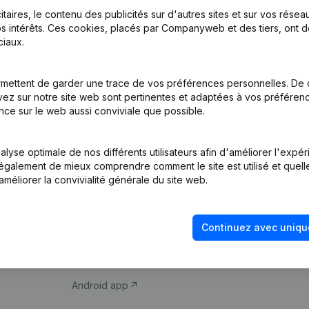
itaires, le contenu des publicités sur d'autres sites et sur vos rése
s intérêts. Ces cookies, placés par Companyweb et des tiers, ont d
iaux.
mettent de garder une trace de vos préférences personnelles. De 
ez sur notre site web sont pertinentes et adaptées à vos préférence
Produit
Thème
nce sur le web aussi conviviale que possible.
Informations
Compliance et pré
d’entreprise
fraude
lyse optimale de nos différents utilisateurs afin d'améliorer l'expé
nt également de mieux comprendre comment le site est utilisé et quell
Monitoring
Consulter des co
améliorer la convivialité générale du site web.
Recherche
Recherche de nu
internationale
Vérification de la 
Continuez avec uniqu
Prospection
iOS app
Android app