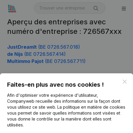
Aperçu des entreprises avec
numéro d'entreprise : 726567xxx
JustDreamIt
(BE 0726.567.018)
de Nijs
(BE 0726.567.414)
Multimmo Pajot
(BE 0726.567.711)
Clo
Faites-en plus avec nos cookies !
Produit
Afin d'optimiser votre expérience d'utilisateur,
Informations d’entreprise
Companyweb recueille des informations sur la façon dont
Monitoring
vous utilisez ce site web.
La politique en matière de cookies
Français
vous permet de savoir quelles informations sont visées et
Recherche internationale
vous donne le contrôle sur la manière dont elles sont
utilisées.
Kantorenpark Everest
Prospection
Leuvensesteenweg