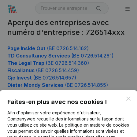
Aperçu des entreprises avec
numéro d'entreprise : 726514xxx
Page Inside Out
(BE 0726.514.162)
TD Consultancy Services
(BE 0726.514.261)
The Legal Trap
(BE 0726.514.360)
Fiscalianus
(BE 0726.514.459)
Cjc Invest
(BE 0726.514.657)
Dieter Mondy Services
(BE 0726.514.855)
Ride The Wave
(BE 0726.514.954)
Clo
Faites-en plus avec nos cookies !
Afin d'optimiser votre expérience d'utilisateur,
Produit
Companyweb recueille des informations sur la façon dont
vous utilisez ce site web.
La politique en matière de cookies
Informations d’entreprise
vous permet de savoir quelles informations sont visées et