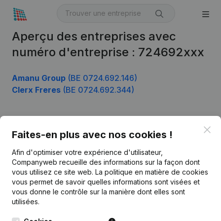
Aperçu des entreprises avec
numéro d'entreprise : 724692xxx
Amanu Group
(BE 0724.692.146)
Clerx Freres
(BE 0724.692.344)
Clo
Produit
Faites-en plus avec nos cookies !
Informations d’entreprise
Afin d'optimiser votre expérience d'utilisateur,
Companyweb recueille des informations sur la façon dont
Monitoring
Français
vous utilisez ce site web.
La politique en matière de cookies
vous permet de savoir quelles informations sont visées et
Recherche internationale
vous donne le contrôle sur la manière dont elles sont
Kantorenpark Everest
Prospection
utilisées.
Leuvensesteenweg
iOS app
248D,