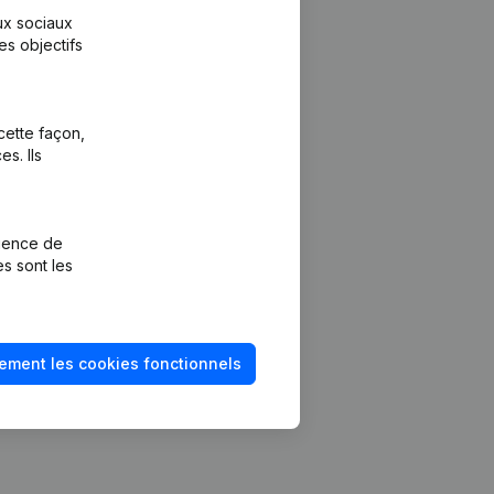
aux sociaux
es objectifs
cette façon,
s. Ils
Plateforme
vention de la
Intégrations
rience de
Intégrations
es sont les
mptes annuels
personnalisées
méro de TVA
Expérience de
paiement
solvabilité
ement les cookies fonctionnels
Contact
Tarifs