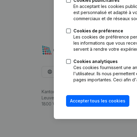
Cookies publicitaires
En acceptant les cookies public
est personnalisé et adapté à vo
commerciaux et de réseaux soc
Cookies de préférence
Les cookies de préférence per
les informations que vous recev
servent à rendre votre expérie
Cookies analytiques
Ces cookies fournissent une ana
Français
l'utilisateur. Ils nous permette
pages importantes. Ceci afin d'
Kantorenpark Everest
Leuvensesteenweg 248D,
Accepter tous les cookies
1800 Vilvoorde