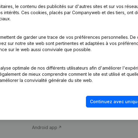
itaires, le contenu des publicités sur d'autres sites et sur vos rése
s intérêts. Ces cookies, placés par Companyweb et des tiers, ont d
iaux.
mettent de garder une trace de vos préférences personnelles. De 
ez sur notre site web sont pertinentes et adaptées à vos préférence
Produit
Thème
nce sur le web aussi conviviale que possible.
Informations
Compliance et pré
d’entreprise
fraude
lyse optimale de nos différents utilisateurs afin d'améliorer l'expé
nt également de mieux comprendre comment le site est utilisé et quell
Monitoring
Consulter des co
améliorer la convivialité générale du site web.
Recherche
Recherche de nu
internationale
Vérification de la 
Continuez avec uniqu
Prospection
iOS app
Android app