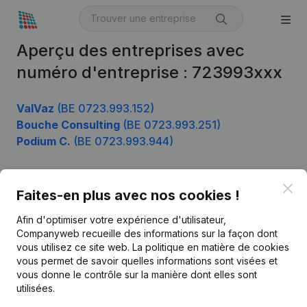
Aperçu des entreprises avec
numéro d'entreprise : 723993xxx
ValVaz
(BE 0723.993.152)
Bouche Consulting
(BE 0723.993.251)
Podium C.
(BE 0723.993.944)
Clo
Faites-en plus avec nos cookies !
Produit
Afin d'optimiser votre expérience d'utilisateur,
Informations d’entreprise
Companyweb recueille des informations sur la façon dont
Monitoring
vous utilisez ce site web.
La politique en matière de cookies
Français
vous permet de savoir quelles informations sont visées et
Recherche internationale
vous donne le contrôle sur la manière dont elles sont
utilisées.
Kantorenpark Everest
Prospection
Leuvensesteenweg