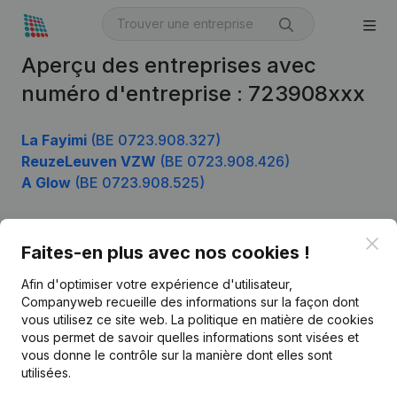
Aperçu des entreprises avec
numéro d'entreprise : 723908xxx
La Fayimi
(BE 0723.908.327)
ReuzeLeuven VZW
(BE 0723.908.426)
A Glow
(BE 0723.908.525)
Clo
Faites-en plus avec nos cookies !
Produit
Afin d'optimiser votre expérience d'utilisateur,
Informations d’entreprise
Companyweb recueille des informations sur la façon dont
Monitoring
vous utilisez ce site web.
La politique en matière de cookies
Français
vous permet de savoir quelles informations sont visées et
Recherche internationale
vous donne le contrôle sur la manière dont elles sont
utilisées.
Kantorenpark Everest
Prospection
Leuvensesteenweg