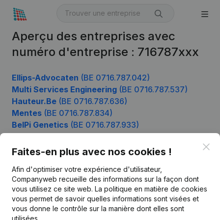
Aperçu des entreprises avec
numéro d'entreprise : 716787xxx
Ellips-Advocaten
(BE 0716.787.042)
Multi Services Engineering
(BE 0716.787.537)
Hauteur.Be
(BE 0716.787.636)
Mentes
(BE 0716.787.834)
BelPi Genetics
(BE 0716.787.933)
Clo
Faites-en plus avec nos cookies !
Produit
Afin d'optimiser votre expérience d'utilisateur,
Companyweb recueille des informations sur la façon dont
Informations d’entreprise
vous utilisez ce site web.
La politique en matière de cookies
vous permet de savoir quelles informations sont visées et
Monitoring
Français
vous donne le contrôle sur la manière dont elles sont
Recherche internationale
utilisées.