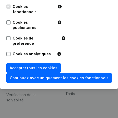
Kantorenpark Everest
Prospection
Leuvensesteenweg
Cookies
iOS app
248D,
fonctionnels
1800 Vilvoorde
Android app
Cookies
publicitaires
Cookies de
Thème
Plateforme
préférence
Compliance et prévention
Intégrations
Cookies analytiques
de la fraude
Intégrations
Consulter des comptes
personnalisées
Accepter tous les cookies
annuels
Expérience de paiement
Continuez avec uniquement les cookies fonctionnels
Recherche de numéro de
Contact
TVA
Tarifs
Vérification de la
solvabilité