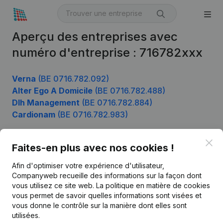
Aperçu des entreprises avec
numéro d'entreprise : 716782xxx
Verna
(BE 0716.782.092)
Alter Ego A Domicile
(BE 0716.782.488)
Dlh Management
(BE 0716.782.884)
Cardionam
(BE 0716.782.983)
Clo
Faites-en plus avec nos cookies !
Produit
Afin d'optimiser votre expérience d'utilisateur,
Informations d’entreprise
Companyweb recueille des informations sur la façon dont
vous utilisez ce site web.
La politique en matière de cookies
Monitoring
Français
vous permet de savoir quelles informations sont visées et
vous donne le contrôle sur la manière dont elles sont
Recherche internationale
utilisées.