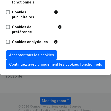
Android app
fonctionnels
Cookies
publicitaires
Thème
Plateforme
Cookies de
Compliance et prévention
Intégrations
préférence
de la fraude
Intégrations
Cookies analytiques
Consulter des comptes
personnalisées
annuels
Expérience de paiement
Accepter tous les cookies
Recherche de numéro de
Contact
TVA
Continuez avec uniquement les cookies fonctionnels
Tarifs
Vérification de la
solvabilité
Meeting room
© 2026 Companyweb, tous droits réservés.
Conditions d'utilisation
Cookies
Privacy
Sitemap