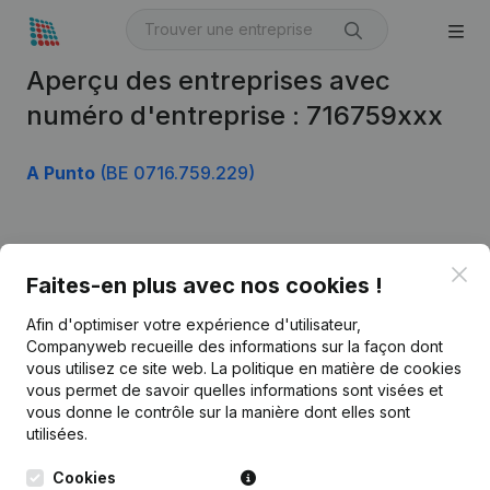
Aperçu des entreprises avec
numéro d'entreprise : 716759xxx
A Punto
(BE 0716.759.229)
Produit
Clo
Faites-en plus avec nos cookies !
Informations d’entreprise
Afin d'optimiser votre expérience d'utilisateur,
Monitoring
Français
Companyweb recueille des informations sur la façon dont
vous utilisez ce site web.
La politique en matière de cookies
Recherche internationale
vous permet de savoir quelles informations sont visées et
vous donne le contrôle sur la manière dont elles sont
Kantorenpark Everest
Prospection
utilisées.
Leuvensesteenweg
iOS app
248D,
Cookies
1800 Vilvoorde