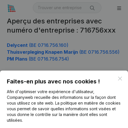
Aperçu des entreprises avec
numéro d'entreprise : 716756xxx
Delycent
(BE 0716.756.160)
Thuisverpleging Knapen Marijn
(BE 0716.756.556)
PM Plans
(BE 0716.756.754)
Clo
Faites-en plus avec nos cookies !
Produit
Afin d'optimiser votre expérience d'utilisateur,
Informations d’entreprise
Companyweb recueille des informations sur la façon dont
Monitoring
vous utilisez ce site web.
La politique en matière de cookies
Français
vous permet de savoir quelles informations sont visées et
Recherche internationale
vous donne le contrôle sur la manière dont elles sont
utilisées.
Kantorenpark Everest
Prospection
Leuvensesteenweg