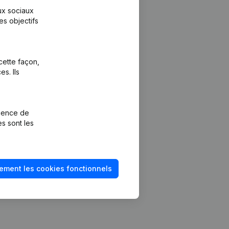
aux sociaux
es objectifs
cette façon,
s. Ils
Plateforme
vention de la
Intégrations
rience de
Intégrations
es sont les
mptes annuels
personnalisées
méro de TVA
Expérience de
paiement
solvabilité
ement les cookies fonctionnels
Contact
Tarifs