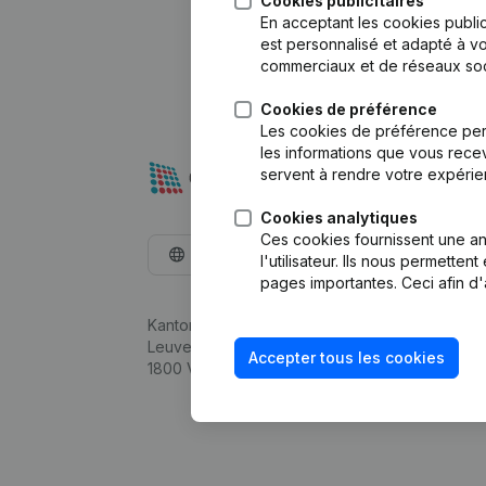
Cookies publicitaires
En acceptant les cookies public
est personnalisé et adapté à vo
commerciaux et de réseaux soc
Cookies de préférence
Les cookies de préférence per
les informations que vous recev
servent à rendre votre expérie
Cookies analytiques
Ces cookies fournissent une ana
Français
l'utilisateur. Ils nous permette
pages importantes. Ceci afin d'
Kantorenpark Everest
Leuvensesteenweg 248D,
Accepter tous les cookies
1800 Vilvoorde