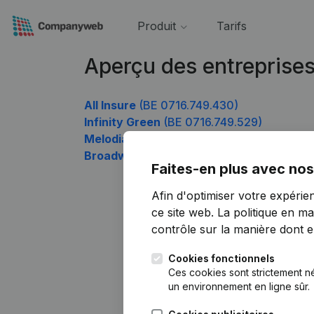
Produit
Tarifs
Aperçu des entreprise
All Insure
(BE 0716.749.430)
Infinity Green
(BE 0716.749.529)
Melodia
(BE 0716.749.727)
Broadwood
(BE 0716.749.925)
Faites-en plus avec nos
Afin d'optimiser votre expérie
ce site web.
La politique en ma
contrôle sur la manière dont ell
Cookies fonctionnels
Ces cookies sont strictement n
un environnement en ligne sûr.