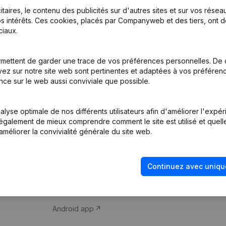
itaires, le contenu des publicités sur d'autres sites et sur vos rése
s intérêts. Ces cookies, placés par Companyweb et des tiers, ont d
iaux.
mettent de garder une trace de vos préférences personnelles. De 
ez sur notre site web sont pertinentes et adaptées à vos préférence
Produit
Thème
nce sur le web aussi conviviale que possible.
Informations
Compliance et pré
d’entreprise
fraude
lyse optimale de nos différents utilisateurs afin d'améliorer l'expé
nt également de mieux comprendre comment le site est utilisé et quell
Monitoring
Consulter des co
améliorer la convivialité générale du site web.
Recherche
Recherche de nu
internationale
Vérification de la 
Continuez avec uniqu
Prospection
iOS app
Android app