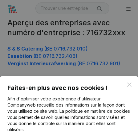
Aperçu des entreprises avec
numéro d'entreprise : 716732xxx
S & S Catering
(BE 0716.732.010)
Exsebtion
(BE 0716.732.406)
Verginst Interieurafwerking
(BE 0716.732.901)
Clo
Faites-en plus avec nos cookies !
Produit
Afin d'optimiser votre expérience d'utilisateur,
Informations d’entreprise
Companyweb recueille des informations sur la façon dont
Monitoring
vous utilisez ce site web.
La politique en matière de cookies
Français
vous permet de savoir quelles informations sont visées et
Recherche internationale
vous donne le contrôle sur la manière dont elles sont
utilisées.
Kantorenpark Everest
Prospection
Leuvensesteenweg