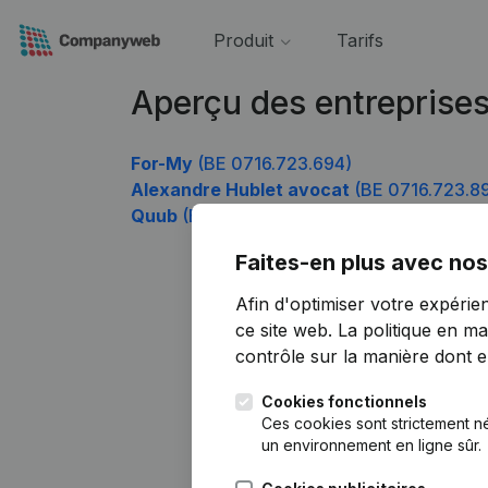
Produit
Tarifs
Aperçu des entreprise
For-My
(BE 0716.723.694)
Alexandre Hublet avocat
(BE 0716.723.8
Quub
(BE 0716.723.991)
Faites-en plus avec nos
Afin d'optimiser votre expérie
ce site web.
La politique en ma
contrôle sur la manière dont ell
Cookies fonctionnels
Ces cookies sont strictement n
un environnement en ligne sûr.