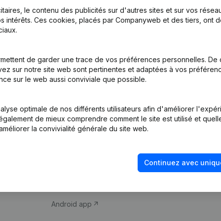
itaires, le contenu des publicités sur d'autres sites et sur vos rése
s intérêts. Ces cookies, placés par Companyweb et des tiers, ont d
iaux.
mettent de garder une trace de vos préférences personnelles. De 
ez sur notre site web sont pertinentes et adaptées à vos préférence
Produit
Thème
nce sur le web aussi conviviale que possible.
Informations
Compliance et pré
d’entreprise
fraude
lyse optimale de nos différents utilisateurs afin d'améliorer l'expé
nt également de mieux comprendre comment le site est utilisé et quell
Monitoring
Consulter des co
améliorer la convivialité générale du site web.
Recherche
Recherche de nu
internationale
Vérification de la 
Continuez avec uniqu
Prospection
iOS app
Android app