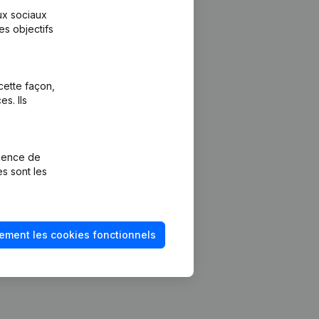
aux sociaux
es objectifs
cette façon,
s. Ils
Plateforme
vention de la
Intégrations
rience de
Intégrations
es sont les
mptes annuels
personnalisées
méro de TVA
Expérience de
paiement
solvabilité
ement les cookies fonctionnels
Contact
Tarifs