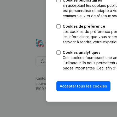
Cookies publicitaires
En acceptant les cookies public
est personnalisé et adapté à vo
commerciaux et de réseaux soc
Cookies de préférence
Les cookies de préférence per
les informations que vous recev
servent à rendre votre expérie
Cookies analytiques
Ces cookies fournissent une ana
Français
l'utilisateur. Ils nous permette
pages importantes. Ceci afin d'
Kantorenpark Everest
Leuvensesteenweg 248D,
Accepter tous les cookies
1800 Vilvoorde