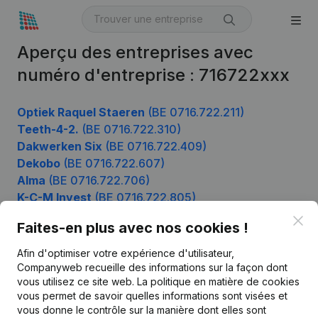
Aperçu des entreprises avec
numéro d'entreprise : 716722xxx
Optiek Raquel Staeren
(BE 0716.722.211)
Teeth-4-2.
(BE 0716.722.310)
Dakwerken Six
(BE 0716.722.409)
Dekobo
(BE 0716.722.607)
Alma
(BE 0716.722.706)
K-C-M Invest
(BE 0716.722.805)
Clo
Faites-en plus avec nos cookies !
Afin d'optimiser votre expérience d'utilisateur,
Produit
Companyweb recueille des informations sur la façon dont
Informations d’entreprise
vous utilisez ce site web.
La politique en matière de cookies
vous permet de savoir quelles informations sont visées et
Monitoring
Français
vous donne le contrôle sur la manière dont elles sont