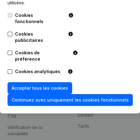
utilisées.
Recherche internationale
Cookies
Kantorenpark Everest
Prospection
fonctionnels
Leuvensesteenweg
iOS app
248D,
Cookies
1800 Vilvoorde
Android app
publicitaires
Cookies de
préférence
Thème
Plateforme
Cookies analytiques
Compliance et prévention
Intégrations
de la fraude
Intégrations
Accepter tous les cookies
Consulter des comptes
personnalisées
annuels
Continuez avec uniquement les cookies fonctionnels
Expérience de paiement
Recherche de numéro de
Contact
TVA
Tarifs
Vérification de la
solvabilité