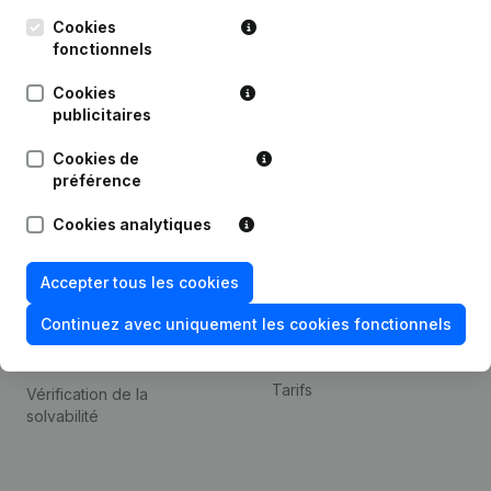
Kantorenpark Everest
Prospection
Leuvensesteenweg
Cookies
iOS app
248D,
fonctionnels
1800 Vilvoorde
Android app
Cookies
publicitaires
Cookies de
Thème
Plateforme
préférence
Compliance et prévention
Intégrations
Cookies analytiques
de la fraude
Intégrations
Consulter des comptes
personnalisées
Accepter tous les cookies
annuels
Expérience de paiement
Continuez avec uniquement les cookies fonctionnels
Recherche de numéro de
Contact
TVA
Tarifs
Vérification de la
solvabilité