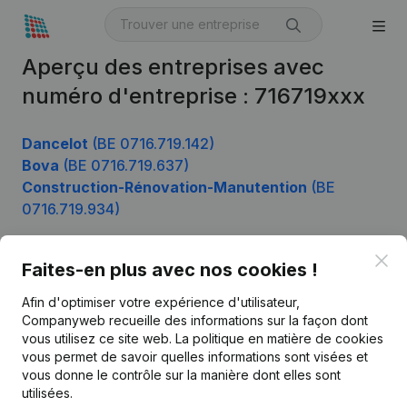
Aperçu des entreprises avec
numéro d'entreprise : 716719xxx
Dancelot
(BE 0716.719.142)
Bova
(BE 0716.719.637)
Construction-Rénovation-Manutention
(BE
0716.719.934)
Clo
Faites-en plus avec nos cookies !
Produit
Afin d'optimiser votre expérience d'utilisateur,
Informations d’entreprise
Companyweb recueille des informations sur la façon dont
vous utilisez ce site web.
La politique en matière de cookies
Monitoring
Français
vous permet de savoir quelles informations sont visées et
vous donne le contrôle sur la manière dont elles sont
Recherche internationale
utilisées.