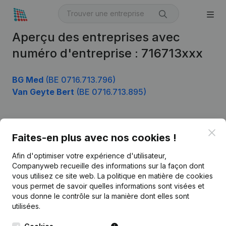
Aperçu des entreprises avec
numéro d'entreprise : 716713xxx
BG Med
(BE 0716.713.796)
Van Geyte Bert
(BE 0716.713.895)
Clo
Produit
Faites-en plus avec nos cookies !
Informations d’entreprise
Afin d'optimiser votre expérience d'utilisateur,
Companyweb recueille des informations sur la façon dont
Monitoring
Français
vous utilisez ce site web.
La politique en matière de cookies
vous permet de savoir quelles informations sont visées et
Recherche internationale
vous donne le contrôle sur la manière dont elles sont
Kantorenpark Everest
Prospection
utilisées.
Leuvensesteenweg
iOS app
248D,